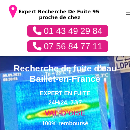
01 43 49 29 84
07 56 84 77 11
Recherche de fuite d’eau
Baillet-en-France
EXPERT EN FUITE
24H/24, 7J/7
VAL-D’OISE
100% remboursé