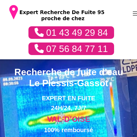
01 43 49 29 84
07 56 84 77 11
Recherche de fuite d’eau
Le Plessis-Gassot
EXPERT EN FUITE
24H/24, 7J/7
VAL-D’OISE
100% remboursé