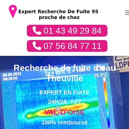
01 43 49 29 84
07 56 84 77 11
Recherche de fuite d’eau
Theuville
EXPERT EN FUITE
24H/24, 7J/7
VAL-D’OISE
100% remboursé